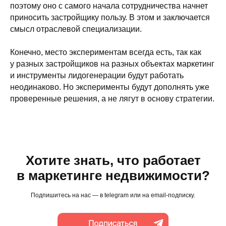
+7 (343) 302-00-05
поэтому оно с самого начала сотрудничества начнет
info@artsofte.digital
приносить застройщику пользу. В этом и заключается
смысл отраслевой специализации.
По вопросам коллаборации и PR
alagunova@artsofte.digital
Конечно, место экспериментам всегда есть, так как
у разных застройщиков на разных объектах маркетинг
Наши соцсети
Прислать резюме
и инструменты лидогенерации будут работать
Telegram
г. Екатеринбург
неодинаково. Но эксперименты будут дополнять уже
ул. Малышева
VK
проверенные решения, а не лягут в основу стратегии.
53,
Youtube
офис 703
Rutube
MAX
Резиденты
Хотите знать, что работает
Входим в Ассоциацию
в маркетинге недвижимости?
развития Digital-агентств
Подпишитесь на нас — в telegram или на email-подписку.
ООО АДИДЖИТАЛ
ООО «Адиджитал» —
ИНН 6685145735
информация об ИТ-
ОГРН 1186658013013
компании