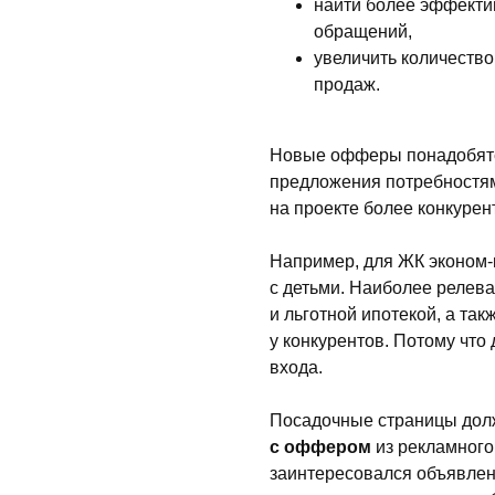
найти более эффектив
обращений,
увеличить количество
продаж.
Новые офферы понадобятс
предложения потребностям
на проекте более конкуре
Например, для ЖК эконом-
с детьми. Наиболее релев
и льготной ипотекой, а та
у конкурентов. Потому что
входа.
Посадочные страницы до
с оффером
из рекламного
заинтересовался объявлен