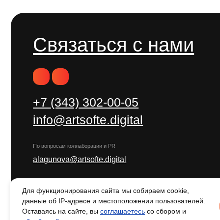
info@artsofte.digital
По вопросам коллаборации и PR
alagunova@artsofte.digital
г. Екатеринбург ул. Малышева
53,
офис 703
ООО «Адиджитал» — информация об ИТ-компании
Для функционирования сайта мы собираем cookie,
данные об IP-адресе и местоположении пользователей.
Оставаясь на сайте, вы
соглашаетесь
со сбором и