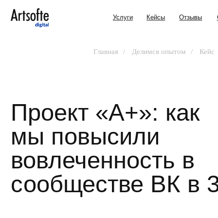
Услуги
Кейсы
Отзывы
О нас
Главная
/
Делимся опытом
/
Кейс
Проект «А+»: как
мы повысили
вовлеченность в
сообществе ВК в 3 р
Рассказываем о своем опыте работы
с компанией «Девелопмент-ЮГ»