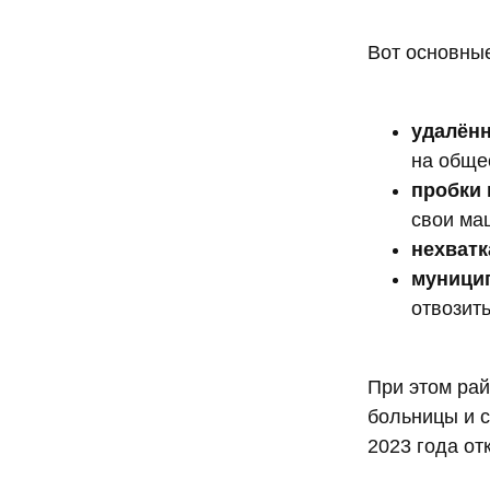
Вот основны
удалённ
на обще
пробки 
свои ма
нехватк
муницип
отвозит
При этом рай
больницы и с
2023 года о