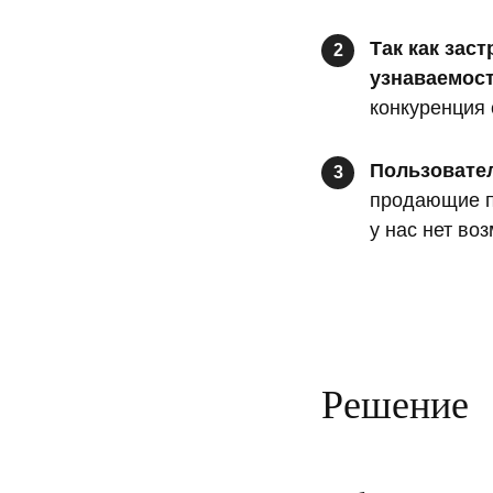
Так как зас
2
узнаваемост
конкуренция 
Пользовател
3
продающие по
у нас нет во
Решение