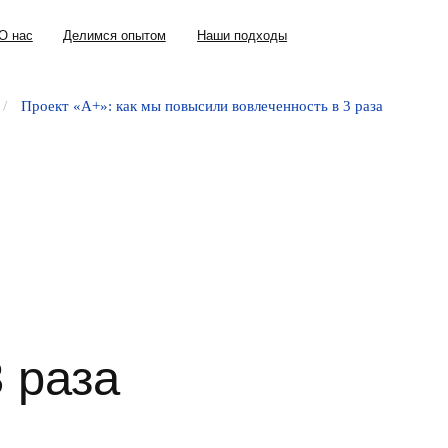
+7 (343) 302
Делимся опытом
Наши подходы
/
Проект «А+»: как мы повысили вовлеченность в 3 раза
аза