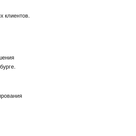
х клиентов.
ышения
бурге.
ирования