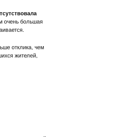
отсутствовала
м очень большая
аивается.
ьше отклика, чем
шихся жителей,