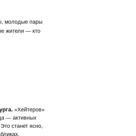
ры, молодые пары
ые жители — кто
.
урга.
«Хейтеров»
нда — активных
Это станет ясно,
абликах.