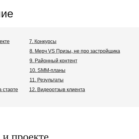
ние
оекте
7. Конкурсы
8. Мерч VS Призы, не про застройщика
9. Районный контент
10. SMM-планы
11. Результаты
а старте
12. Видеоотзыв клиента
 и проекте