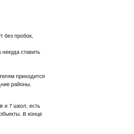
т без пробок,
 некуда ставить
ителям приходится
дние районы.
в и 7 школ, есть
объекты. В конце