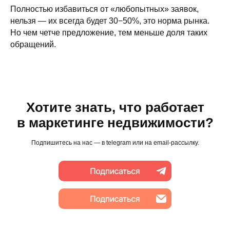
alagunova@artsofte.digital
Полностью избавиться от «любопытных» заявок,
нельзя — их всегда будет 30−50%, это норма рынка.
Наши соцсети
Прислать резюме
Но чем четче предложение, тем меньше доля таких
обращений.
Telegram
г. Екатеринбург
ул. Малышева
VK
53,
Youtube
офис 703
Rutube
MAX
Хотите знать, что работает
Резиденты
в маркетинге недвижимости?
Входим в Ассоциацию
развития Digital-агентств
Подпишитесь на нас — в telegram или на email-рассылку.
ООО АДИДЖИТАЛ
ООО «Адиджитал» —
ИНН 6685145735
информация об ИТ-
ОГРН 1186658013013
компании
© 2004-2026 ООО «Адиджитал»
Интеллектуальная собственность
Согласие на обработку персональных данных