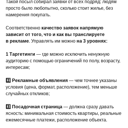
Такой посыл собирал заявки от всех подряд: людям
просто было любопытно, сколько стоит жилье, без
намерения покупать.
Соответственно
качество заявок напрямую
зависит от того, что и как вы транслируете
в рекламе
. Управлять им можно
на 3 уровнях:
1️ Таргетинги
— где можно исключить ненужную
аудиторию с помощью ограничений по полу, возрасту,
интересам;
2️⃣ Рекламные объявления
— чем точнее указаны
условия (цена, формат, расположение), тем меньше
Связаться с нами
случайных откликов;
3️⃣ Посадочная страница
— должна сразу давать
+7 (343) 302-00-05
ясность: минимальная стоимость квартиры, реальные
info@artsofte.digital
ежемесячные платежи, расположение объекта.
По вопросам коллаборации и PR