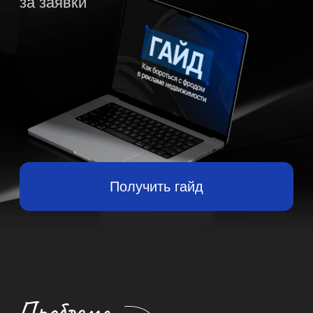
Получить гайд
Фрод в рекламе есть
всегда. Важно уметь его
вовремя отсеивать
За последний год конверсия из
уникального лида в целевой
сильно просела. Рост фродового
трафика стал одной из ключевых
причин:
он раздувает количество