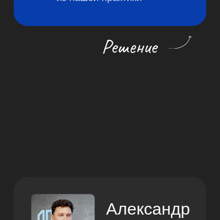
Об Artsofte Digital
Мы — отраслевое digital-агентство для
застройщиков. 17 лет на рынке. Реализуем
весь комплекс digital-инструментов для
продвижения новостроек и коттеджных
поселков.
В портфеле компании 80 проектов жилых
комплексов и коттеджных поселков
от эконом- до бизнес-класса по всей
России: от Калининграда до Владивостока.