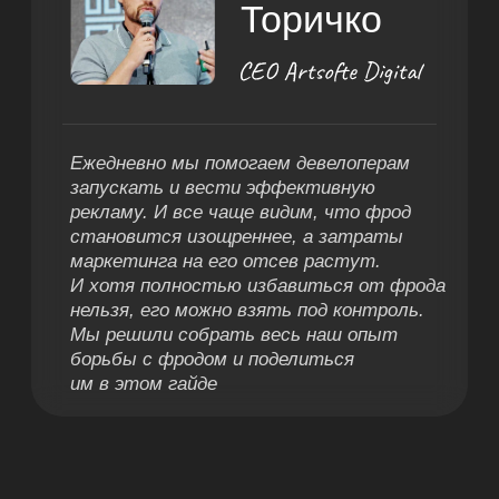
80
проектов ЖК по всей
России в портфеле
9
лет отраслевой
экспертизы
Напишите почту,
и вы получите гайд
по борьбе с фродом