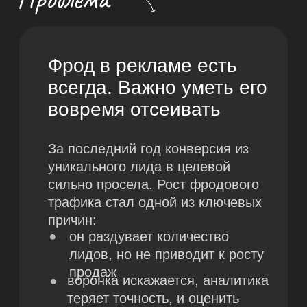
лидов, но не приводит к росту
продаж
воронка искажается, аналитика
теряет точность, и оценить
эффективность каналов
становится сложно
В итоге бюджет уходит
на оплату фейковых заявок,
а не на привлечение
потенциальных покупателей
Наш бесплатный гайд
поможет решить эти
проблемы
Мы изучили природу фрода
в рекламе недвижимости и в этом
руководстве собрали
практические методы борьбы
с фродом, которые используем