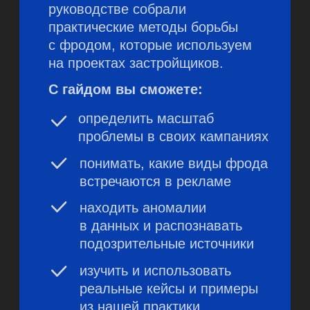
Александр
Торичко
Ежедневно мы помогаем девелоперам
запускать и вести эффективную
рекламу. И все чаще видим, что фрод
становится изощреннее, а затраты
маркетинга на его отсев растут.
И хотя полностью избавиться от фрода
нельзя, его можно взять под контроль.
Мы решили собрать весь наш опыт
борьбы с фродом и поделиться
им в этом гайде