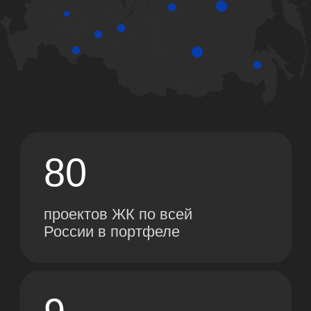
+7 (343) 302-00-05
info@artsofte.digital
г. Екатеринбург ул. Малышева 71,
7 этаж, офис 701
Telegram
Прислать резюме
VK
Youtube
Rutube
Входим в Ассоциацию
развития Digital-агентств