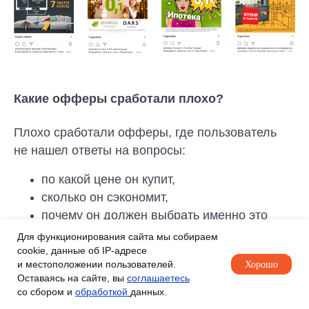
Какие офферы сработали плохо?
Плохо сработали офферы, где пользователь
не нашел ответы на вопросы:
по какой цене он купит,
сколько он сэкономит,
почему он должен выбрать именно это
предложение?
Для функционирования сайта мы собираем
cookie, данные об IP-адресе
В данном случае мы говорим про оффер для
и местоположении пользователей.
Хорошо
Оставаясь на сайте, вы
соглашаетесь
эконом класса. Если такой оффер отвечает
со сбором и
обработкой
данных.
на все эти вопросы, то получить заявку