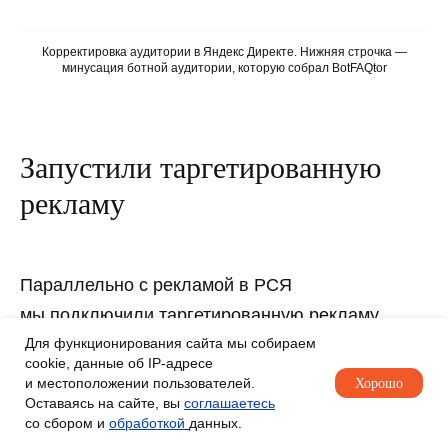
Корректировка аудитории в Яндекс Директе. Нижняя строчка —
минусация ботной аудитории, которую собрал BotFAQtor
Запустили таргетированную
рекламу
Параллельно с рекламой в РСЯ
мы подключили таргетированную рекламу
ВКонтакте. Мы запустили 2 рекламные
Для функционирования сайта мы собираем
cookie, данные об IP-адресе
кампании на жителей Калининграда от 25 до 65
и местоположении пользователей.
Хорошо
лет:
Оставаясь на сайте, вы
соглашаетесь
со сбором и
обработкой
данных.