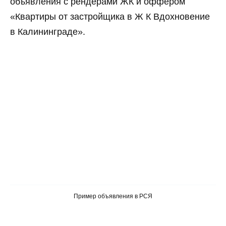
объявления с рендерами ЖК и оффером
«Квартиры от застройщика в Ж К Вдохновение
в Калининграде».
Хотите знать,
как создавать
такие же
эффективные
квизы?
Скачайте наш чек-лист
с 5 приемами
и повышайте конверсию
в своих проектах
Пример объявления в РСЯ