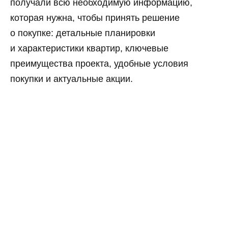
получали всю необходимую информацию,
которая нужна, чтобы принять решение
Мы используем динамический
о покупке: детальные планировки
контент, чтобы оффер в квизе
и характеристики квартир, ключевые
менялся в зависимости от того,
с какого объявления перешел
преимущества проекта, удобные условия
пользователь. Например, если
покупки и актуальные акции.
он кликнул на объявление
с оффером «Квартиры
от 7,3 млн руб.», то на квизе
он увидит этот же оффер.