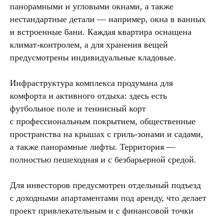
панорамными и угловыми окнами, а также
Этот кейс — лишь часть нашей
нестандартные детали — например, окна в ванных
работы в digital-недвижимости.
и встроенные бани. Каждая квартира оснащена
Ещё больше практических
климат-контролем, а для хранения вещей
примеров, свежих инструментов
и идей — в нашем Telegram-
предусмотрены индивидуальные кладовые.
канале
«Digital-маркетинг для
недвижимости»
.
Инфраструктура комплекса продумана для
Подписывайтесь, мы с
удовольствием делимся нашими
комфорта и активного отдыха: здесь есть
кейсами.
футбольное поле и теннисный корт
с профессиональным покрытием, общественные
Посмотреть Tg-канал
пространства на крышах с гриль-зонами и садами,
а также панорамные лифты. Территория —
полностью пешеходная и с безбарьерной средой.
Для инвесторов предусмотрен отдельный подъезд
с доходными апартаментами под аренду, что делает
проект привлекательным и с финансовой точки