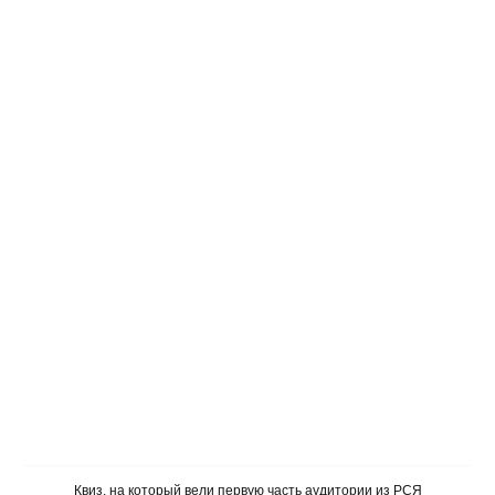
Лид-форма
короткая форма заявки (имя
и телефон). Она создается
прямо ВКонтакте, т. е.
пользователю не нужно
переходить на сторонние
Квиз, на который вели первую часть аудитории из РСЯ