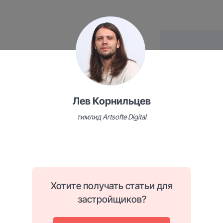
Оглавление
Лев Корнильцев
тимлид Artsofte Digital
Почему решили тестировать
чат-лендинги
Что такое чат-лендинги
Динамический контент
Хотите получать статьи для
в чат-лендингах
застройщиков?
Кейсы: как мы использовали
чат-лендинги на 4 проектах ЖК