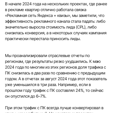
В начале 2024 года на нескольких проектах, где ранее
в рекламе квартир отлично работала связка
«Рекламная сеть Яндекса + квизы», мы заметили, что
эффективность рекламного канала стала падать: либо
значительно выросла стоимость лида (CPL), либо
снизилась конверсия, а в некоторых случаях кампания
Хотите больше кейсов и статей
практически перестала приносить лиды.
с аналитикой и разбором
работающих инструментов
в маркетинге недвижимости?
Мы проанализировали отраслевые отчеты по
Мы публикуем их в трёх
регионам, где результаты резко ухудшились. К маю
каналах — Telegram, MAX и email.
2024 года по многим из этих регионов доля трафика с
Выбирайте, где вам удобнее читать,
ПК снизилась в два раза по сравнению с предыдущим
и подписывайтесь
годом. А в отчетах за август 2024 года этот показатель
Будем на связи в вашем любимом
уже уменьшился в три раза. Например, если в
канале
прошлом году трафик с ПК составлял 24%, то сейчас
он опустился до 6–7%.
Читать Tg-канал
Читать в MAX
При этом трафик с ПК всегда лучше конвертировал в