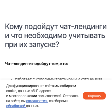
Кому подойдут чат-лендинги
и что необходимо учитывать
при их запуске?
Чат-лендинги подойдут тем, кто:
работает с холодным трафиком и у кого низкая
конверсия,
Для функционирования сайта мы собираем
имеет на проектах большую долю мобильного
cookie, данные об IP-адресе
и местоположении пользователей. Оставаясь
Хорошо
трафика,
на сайте, вы
соглашаетесь
со сбором и
заметил снижение эффективности квизов.
обработкой
данных.