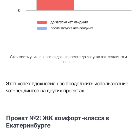
Хотите больше кейсов и статей
с аналитикой и разбором
работающих инструментов
в маркетинге недвижимости?
Мы публикуем их в трёх
каналах — Telegram, MAX и email.
Стоимость уникального лида на проекте до запуска чат-лендинга и
Выбирайте, где вам удобнее читать,
после
и подписывайтесь
Будем на связи в вашем любимом
канале
Этот успех вдохновил нас продолжить использование
чат-лендингов на других проектах.
Читать Tg-канал
Читать в MAX
Читать в рассылке
Проект №2: ЖК комфорт-класса в
Екатеринбурге