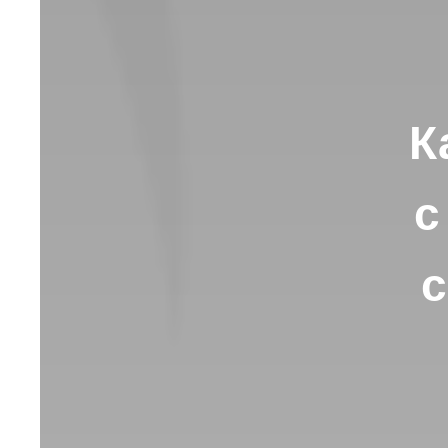
К
с
с