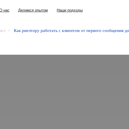
+7 (343) 302
Делимся опытом
Наши подходы
ист
/
Как риелтору работать с клиентом от первого сообщения до