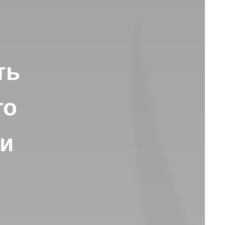
ть
го
ки