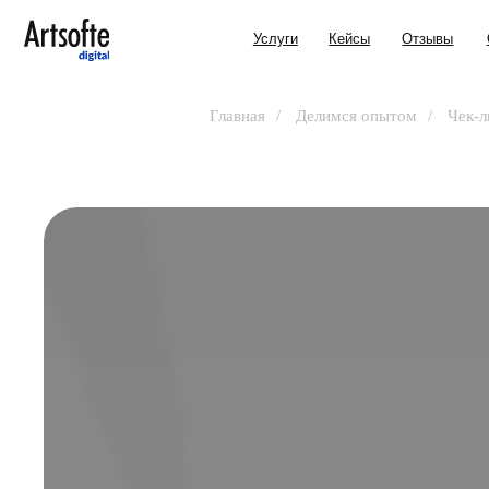
Услуги
Кейсы
Отзывы
О нас
Главная
/
Делимся опытом
/
Чек-л