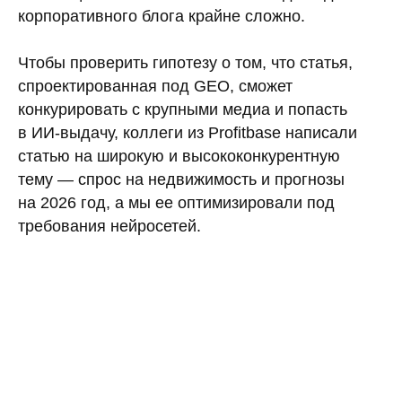
корпоративного блога крайне сложно.
Чтобы проверить гипотезу о том, что статья,
спроектированная под GEO, сможет
конкурировать с крупными медиа и попасть
Хотите больше кейсов и статей
в ИИ-выдачу, коллеги из Profitbase написали
с аналитикой и разбором
работающих инструментов
статью на широкую и высококонкурентную
в маркетинге недвижимости?
тему — спрос на недвижимость и прогнозы
на 2026 год, а мы ее оптимизировали под
Мы публикуем их в трёх
каналах — Telegram, MAX и email.
требования нейросетей.
Выбирайте, где вам удобнее
читать, и подписывайтесь
Будем на связи в вашем
любимом канале
Читать Tg-канал
Читать в MAX
Читать в рассылке