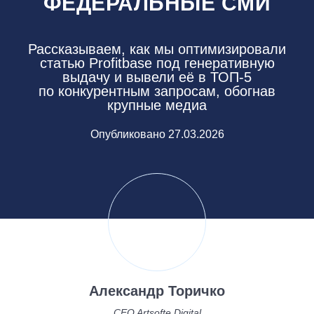
ФЕДЕРАЛЬНЫЕ СМИ
Рассказываем, как мы оптимизировали
статью Profitbase под генеративную
выдачу и вывели её в ТОП-5
по конкурентным запросам, обогнав
крупные медиа
Опубликовано 27.03.2026
Оглавление
Что такое GEO и почему это
полезно для сайта
Как мы работали над статьёй для
Profitbase
Александр Торичко
Выбрали тему и семантику
CEO Artsofte Digital