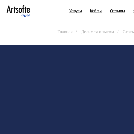
Услуги
Кейсы
Отзывы
О нас
Главная
/
Делимся опытом
/
Стать