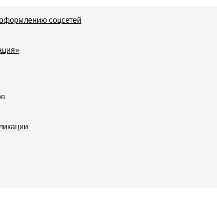
 оформлению соцсетей
ация»
ов
ликации