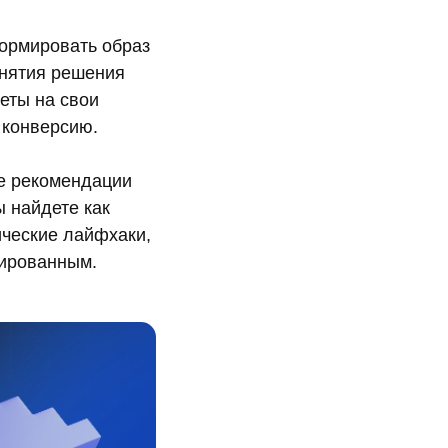
ормировать образ
инятия решения
еты на свои
 конверсию.
ые рекомендации
ы найдете как
ические лайфхаки,
тированным.