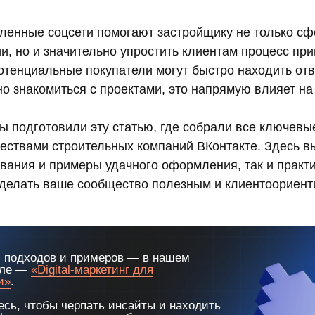
енные соцсети помогают застройщику не только сф
и, но и значительно упростить клиентам процесс пр
потенциальные покупатели могут быстро находить отв
о знакомиться с проектами, это напрямую влияет на
ы подготовили эту статью, где собрали все ключев
ествами строительных компаний ВКонтакте. Здесь в
ования и примеры удачного оформления, так и практ
сделать ваше сообщество полезным и клиентоориен
 подходов и примеров — в нашем
але —
«Digital-маркетинг для
и»
.
сь, чтобы черпать инсайты и находить