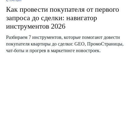
Telegram
г. Екатеринбург
Как провести покупателя от первого
ул. Малышева
VK
53,
запроса до сделки: навигатор
Youtube
офис 703
Rutube
инструментов 2026
MAX
Разбираем 7 инструментов, которые помогают довести
покупателя квартиры до сделки: GEO, ПромоСтраницы,
Резиденты
чат-боты и прогрев в маркетинге новостроек.
Входим в Ассоциацию
развития Digital-агентств
ООО АДИДЖИТАЛ
ООО «Адиджитал» —
ИНН 6685145735
информация об ИТ-
ОГРН 1186658013013
компании
© 2004-2026 ООО «Адиджитал»
Интеллектуальная собственность
Согласие на обработку персональных данных
Политика конфиденциальности