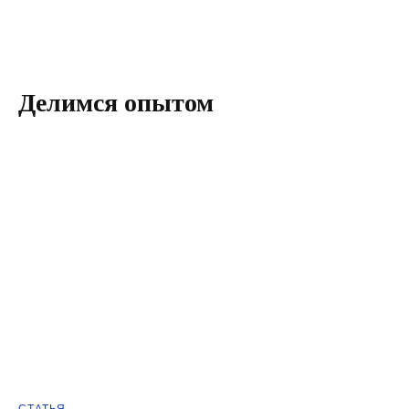
Делимся опытом
Связаться с нами
+7 (343) 302-00-05
info@artsofte.digital
По вопросам коллаборации и PR
alagunova@artsofte.digital
Наши соцсети
Прислать резюме
СТАТЬЯ